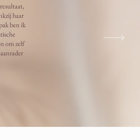
resultaat,
nkzij haar
pak ben ik
ktische
en om zelf
 aanrader