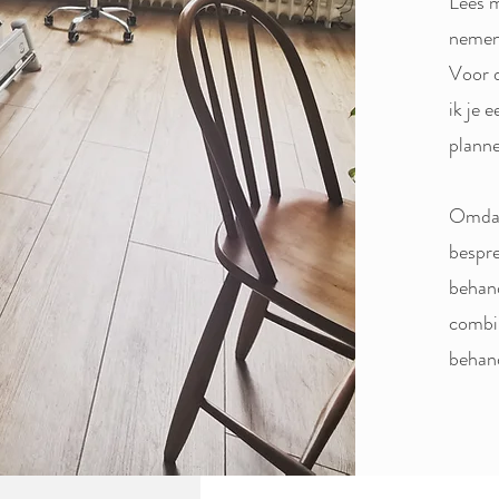
Lees m
nemen 
Voor d
ik je 
planne
Omdat 
bespre
behan
combin
behan