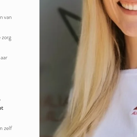
en van
e zorg
maar
,
et
m zelf