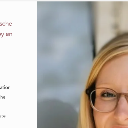
ische
py en
ration
che
ste