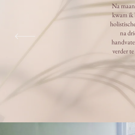
Na maande
kwam ik b
holistisch
na dri
handvaten
verder t