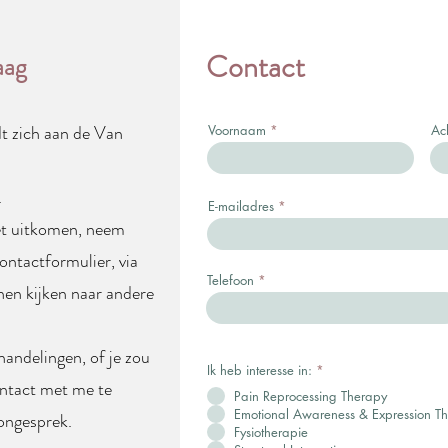
Contact
aag
t zich aan de Van
Voornaam
Ac
.
E-mailadres
et uitkomen, neem
ontactformulier, via
Telefoon
en kijken naar andere
andelingen, of je zou
Ik heb interesse in:
*
contact met me te
Pain Reprocessing Therapy
Emotional Awareness & Expression T
oongesprek.
Fysiotherapie