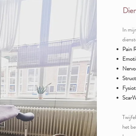
Dien
In mij
dienst
Pain 
Emoti
Nervo
Struct
Fysiot
ScarW
Twijfe
het be