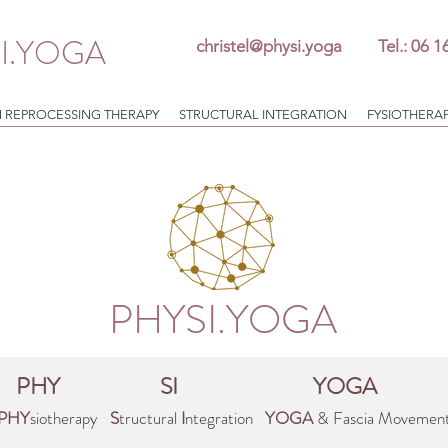
I.YOGA
christel@physi.yoga
Tel.: 06 
N REPROCESSING THERAPY
STRUCTURAL INTEGRATION
FYSIOTHERA
PHYSI.YOGA
PHY
SI
YOGA
PHY
siotherapy
S
tructural
I
ntegration
YOGA
& Fascia Movemen